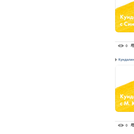
0
Кундалини
0