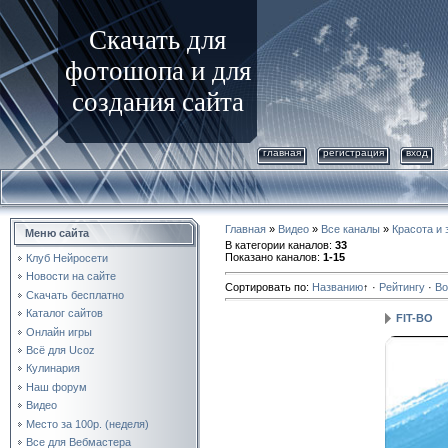
Скачать для
фотошопа и для
создания сайта
главная
регистрация
вход
Главная
»
Видео
»
Все каналы
»
Красота и 
Меню сайта
В категории каналов
:
33
Показано каналов
:
1-15
Клуб Нейросети
Новости на сайте
Сортировать по
:
Названию
↑
·
Рейтингу
·
Во
Скачать бесплатно
Каталог сайтов
FIT-BO
Онлайн игры
Всё для Ucoz
Кулинария
Наш форум
Видео
Место за 100р. (неделя)
Все для Вебмастера