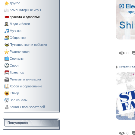
Другое
Компьютерные игры
Красота и здоровье
Люди и блоги
Музыка
Общество
Путешествия и события
Развлечения
0
Сериалы
Спорт
Street Fa
Транспорт
Фильмы и анимация
Хобби и образование
Юмор
Все каналы
Каналы пользователей
Популярное
0