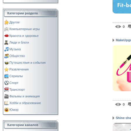
Категории раздела
Другое
0
Компьютерные игры
Красота и здоровье
MakeUpg
Люди и блоги
Музыка
Общество
Путешествия и события
Развлечения
Сериалы
Спорт
Транспорт
Фильмы и анимация
Хобби и образование
0
Юмор
Shine sh
Категории каналов