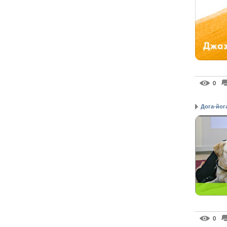
0
Дога-йог
0