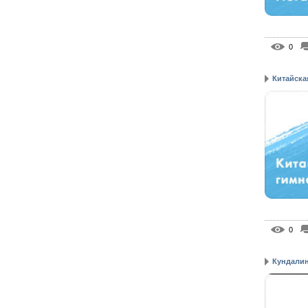
0
Китайска
0
Кундалини