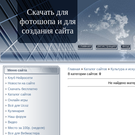
Скачать для
фотошопа и для
создания сайта
главная
регистрация
вход
Главная
»
Каталог сайтов
»
Культура и иск
Меню сайта
В категории сайтов
:
0
Клуб Нейросети
Не найдено мате
Новости на сайте
Скачать бесплатно
Каталог сайтов
Онлайн игры
Всё для Ucoz
Кулинария
Наш форум
Видео
Место за 100р. (неделя)
Все для Вебмастера