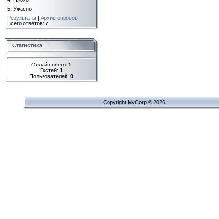
4.
Плохо
5.
Ужасно
Результаты
|
Архив опросов
Всего ответов:
7
Статистика
Онлайн всего:
1
Гостей:
1
Пользователей:
0
Copyright MyCorp © 2026